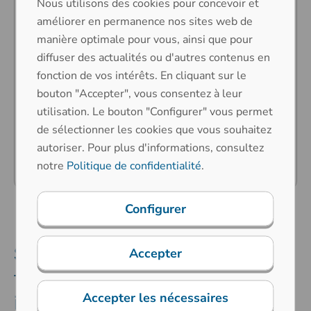
Nous utilisons des cookies pour concevoir et
Éléments de fixation
améliorer en permanence nos sites web de
personnalisables
manière optimale pour vous, ainsi que pour
Marquage CE
diffuser des actualités ou d'autres contenus en
Haute fiabilité
fonction de vos intérêts. En cliquant sur le
Compatibilité avec différents
bouton "Accepter", vous consentez à leur
utilisation. Le bouton "Configurer" vous permet
systèmes d’exploitation
de sélectionner les cookies que vous souhaitez
Grand confort d’utilisation (grande
autoriser. Pour plus d'informations, consultez
précision même avec des gants)
notre
Politique de confidentialité
.
Configurer
Solutions de systèmes à écran
Accepter
tactile pour les exigences
Accepter les nécessaires
industrielles les plus élevées