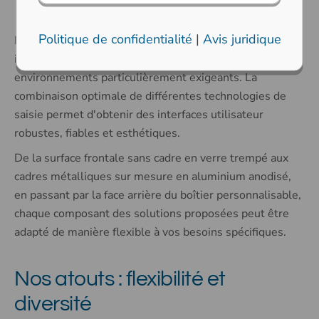
Politique de confidentialité
|
Avis juridique
Nos écrans tactiles personnalisés offrent des solutions
idéales pour les applications industrielles et les
environnements particulièrement exigeants. La
combinaison optimale de différentes technologies de
saisie permet d'obtenir des interfaces utilisateur
robustes, fiables et esthétiques.
De la surface frontale sans cadre en verre trempé aux
cadres métalliques sur mesure en aluminium anodisé,
en passant par la face arrière du boîtier personnalisable,
chaque composant des solutions proposées peut être
adapté de manière flexible à vos besoins spécifiques.
Nos atouts : flexibilité et
diversité