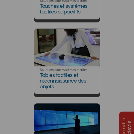
Solutions pour systèmes tactiles
Touches et systèmes
tactiles capacitifs
Solutions pour systèmes tactiles
Tables tactiles et
reconnaissance des
objets
D
e
m
a
n
d
e
r
u
n
d
e
v
i
s