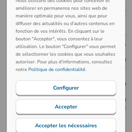
Nous utilisons des cookies pour concevoir et
améliorer en permanence nos sites web de
Protection contre les proj
4
4
manière optimale pour vous, ainsi que pour
tous les côtés
diffuser des actualités ou d'autres contenus en
fonction de vos intérêts. En cliquant sur le
Protection contre les proj
bouton "Accepter", vous consentez à leur
4K
pression accrue de tous l
utilisation. Le bouton "Configurer" vous permet
de sélectionner les cookies que vous souhaitez
Protection contre les jets
autoriser. Pour plus d'informations, consultez
5
5
provenant de n'importe q
notre
Politique de confidentialité
.
6
6
Protection contre les jets
Configurer
Protection contre les jets
Accepter
6K
sous pression accrue, spé
véhicules routiers
Accepter les nécessaires