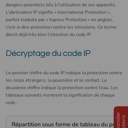
dangers potentiels liés à l’utilisation de ces appareils.
L’abréviation IP signifie « International Protection »,
parfois traduite par « Ingress Protection » en anglais,
c’est-à-dire protection contre les intrusions. Ce terme
décrit déjà très bien l’intention du code IP.
Décryptage du code IP
Le premier chiffre du code IP indique la protection contre
les corps étrangers, la poussière et le contact. Le
deuxième chiffre indique la protection contre l’eau. Les
tableaux suivants montrent la signification de chaque
code :
D
e
m
a
n
d
e
r
u
n
d
e
v
i
s
Répartition sous forme de tableau du premier