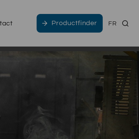
Productfinder
tact
FR