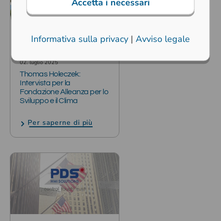
Accetta i necessari
Informativa sulla privacy
|
Avviso legale
02. luglio 2025
Thomas Holeczek:
Intervista per la
Fondazione Alleanza per lo
Sviluppo e il Clima
Per saperne di più