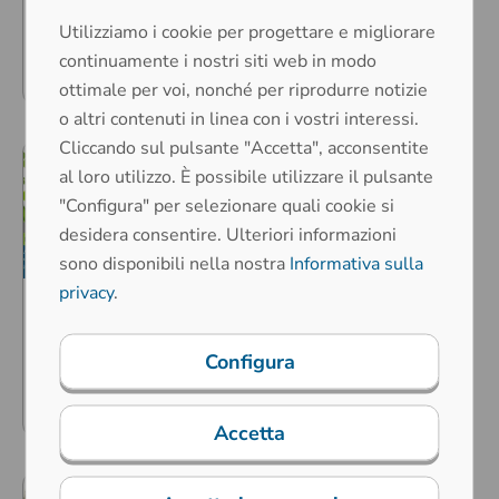
GmbH lanciano un
dottorato industriale
Utilizziamo i cookie per progettare e migliorare
continuamente i nostri siti web in modo
Per saperne di più
ottimale per voi, nonché per riprodurre notizie
o altri contenuti in linea con i vostri interessi.
Cliccando sul pulsante "Accetta", acconsentite
al loro utilizzo. È possibile utilizzare il pulsante
"Configura" per selezionare quali cookie si
desidera consentire. Ulteriori informazioni
sono disponibili nella nostra
Informativa sulla
privacy
.
20. novembre 2025
Gestione energetica
certificata
Configura
Per saperne di più
Accetta