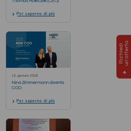
Thomas Holeczek (CEO)
Per saperne di più
a
R
i
c
h
i
e
d
i
u
n
'
o
f
f
e
r
t
13. gennaio 2026
Nina Zimmermann diventa
COO
Per saperne di più