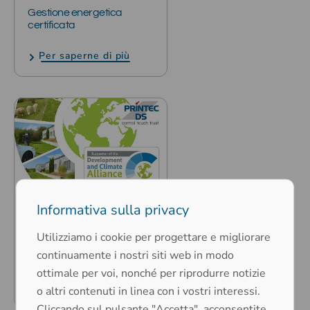
Gestione energetica
certificata
Per saperne di più
02. luglio 2025
Informativa sulla privacy
Thomas Holeczek:
Intervista per la
Utilizziamo i cookie per progettare e migliorare
Fondazione Alleanza per lo
continuamente i nostri siti web in modo
Sviluppo e il Clima
ottimale per voi, nonché per riprodurre notizie
Per saperne di più
o altri contenuti in linea con i vostri interessi.
Cliccando sul pulsante "Accetta", acconsentite