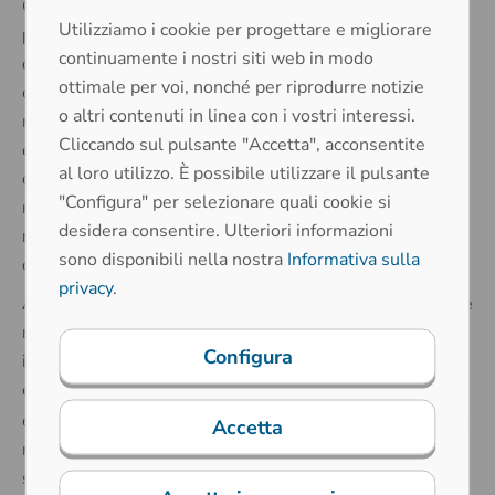
Oggi le soluzioni di visualizzazione per l'industria
Utilizziamo i cookie per progettare e migliorare
possono essere integrate in quasi tutte le applicazioni,
continuamente i nostri siti web in modo
completando le interfacce utente e facilitando il
ottimale per voi, nonché per riprodurre notizie
controllo e la panoramica delle funzioni. Per questo
o altri contenuti in linea con i vostri interessi.
motivo i display e i touchscreen sono onnipresenti come
Cliccando sul pulsante "Accetta", acconsentite
elementi di visualizzazione e di comando nei prodotti
al loro utilizzo. È possibile utilizzare il pulsante
odierni. Tuttavia, il valore aggiunto per il funzionamento
"Configura" per selezionare quali cookie si
non si crea solo combinando tecnologie diverse, ma è
desidera consentire. Ulteriori informazioni
reso possibile solo dall'integrazione user-friendly dei
sono disponibili nella nostra
Informativa sulla
display nei componenti operativi.
privacy
.
A seconda dell'applicazione, questo obiettivo può essere
raggiunto in modi diversi. Nell'industria, i display
Configura
indicatori sono spesso utilizzati come complemento agli
elementi di comando tattili. In altri casi, si utilizza una
interruttori
touchscreen
combinazione di
e
. In
Accetta
molte applicazioni, i touchscreen di grandi dimensioni
stanno sostituendo completamente altre tecnologie di