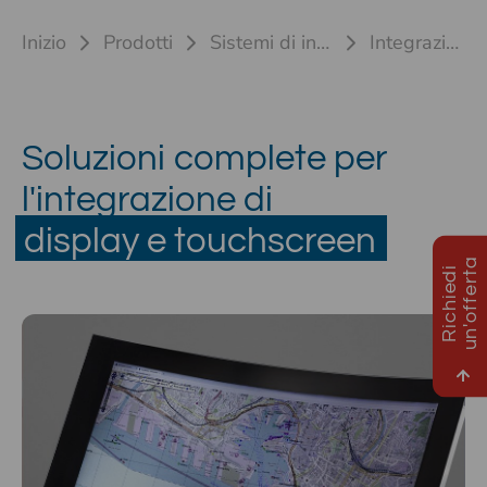
Inizio
Prodotti
Sistemi di input personalizzati
Integrazione del display
Soluzioni complete per
l'integrazione di
display e touchscreen
a
R
i
c
h
i
e
d
i
u
n
'
o
f
f
e
r
t