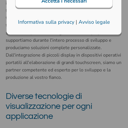
Accetta i necessari
input. Tuttavia, l'obiettivo è sempre quello di rendere il
funzionamento il più semplice possibile e di armonizzare
tutti i componenti dal punto di vista tecnico, visivo e
Informativa sulla privacy
|
Avviso legale
tattile. In qualità di partner di soluzioni nel campo dei
sistemi di input e dell'integrazione dei display, vi
supportiamo durante l'intero processo di sviluppo e
produciamo soluzioni complete personalizzate.
Dall'integrazione di piccoli display in dispositivi operativi
portatili all'elaborazione di grandi touchscreen, siamo un
partner competente ed esperto per lo sviluppo e la
produzione al vostro fianco.
Diverse tecnologie di
visualizzazione per ogni
applicazione