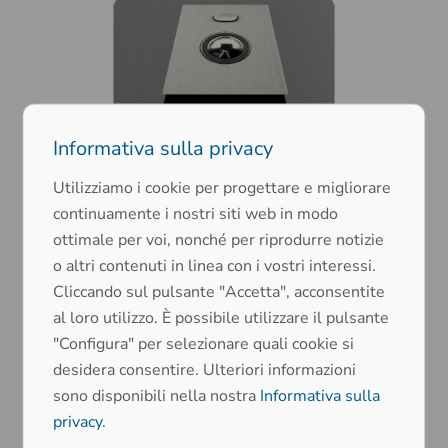
Trackball in acciaio inossidabile
Informativa sulla privacy
Versioni speciali DS-
TB38
Utilizziamo i cookie per progettare e migliorare
continuamente i nostri siti web in modo
ottimale per voi, nonché per riprodurre notizie
o altri contenuti in linea con i vostri interessi.
Cliccando sul pulsante "Accetta", acconsentite
al loro utilizzo. È possibile utilizzare il pulsante
"Configura" per selezionare quali cookie si
desidera consentire. Ulteriori informazioni
Trackball in acciaio inossidabile
Tastiera con trackball
sono disponibili nella nostra
Informativa sulla
privacy
.