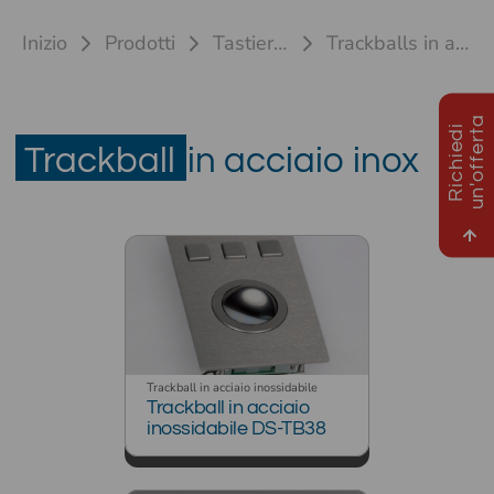
Inizio
Prodotti
Tastiere industriali
Trackballs in acciaio inossidabile
a
R
i
c
h
i
e
d
i
u
n
'
o
f
f
e
r
t
Trackball
in acciaio inox
Trackball in acciaio inossidabile
Trackball in acciaio
inossidabile DS-TB38