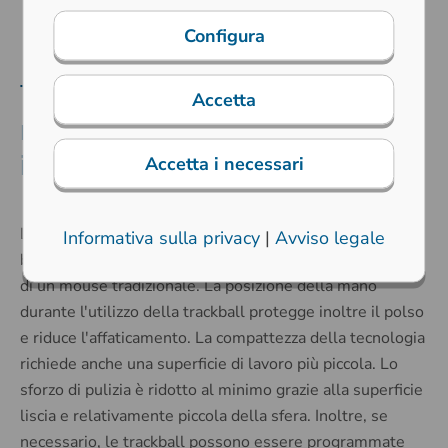
Configura
Trackball come alternativa al
Accetta
mouse per applicazioni
industriali
Accetta i necessari
L'utilizzo di una trackball richiede un movimento del
Informativa sulla privacy
|
Avviso legale
braccio e del polso significativamente inferiore a quello
di un mouse tradizionale. La posizione della mano
durante l'utilizzo della trackball protegge inoltre il polso
e riduce l'affaticamento. La compattezza della tecnologia
richiede anche una superficie di lavoro più piccola. Lo
sforzo di pulizia è ridotto al minimo grazie alla superficie
liscia e relativamente piccola della sfera. Inoltre, se
necessario, le trackball possono essere programmate