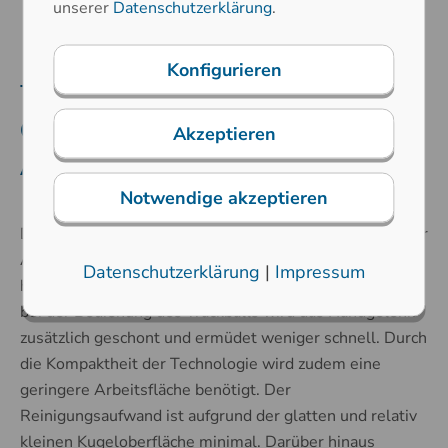
unserer
Datenschutzerklärung
.
Konfigurieren
Trackball als Alternative zur
Computermaus für industrielle
Akzeptieren
Anwendungen
Notwendige akzeptieren
Die Bedienung des Trackballs erfordert deutlich weniger
Arm- und Handgelenkbewegungen als bei einer
Datenschutzerklärung
|
Impressum
herkömmlichen Computermaus. Durch die Handposition
bei der Bedienung des Trackballs wird das Handgelenk
zusätzlich geschont und ermüdet weniger schnell. Durch
die Kompaktheit der Technologie wird zudem eine
geringere Arbeitsfläche benötigt. Der
Reinigungsaufwand ist aufgrund der glatten und relativ
kleinen Kugeloberfläche minimal. Darüber hinaus