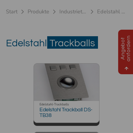
Start
Produkte
Industrietastaturen
Edelstahl Trackballs
n
A
n
g
e
b
o
t
a
n
f
o
r
d
e
r
Edelstahl
Trackballs
Edelstahl-Trackballs
Edelstahl Trackball DS-
TB38