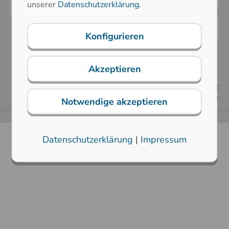
unserer
Datenschutzerklärung
.
Konfigurieren
Akzeptieren
AGB
Impressum
Sitemap
Downloads
Datenschutzerklärung
Hinweisgeberschutz
FAQs
Cookie Einstellungen
Notwendige akzeptieren
Copyright © Printec-DS HMI Solutions GmbH
Datenschutzerklärung
|
Impressum