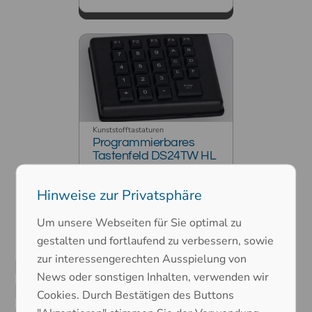
Kunststofftastaturen
Programmierbares
Tastenfeld DS24TW HL
Hinweise zur Privatsphäre
Um unsere Webseiten für Sie optimal zu
gestalten und fortlaufend zu verbessern, sowie
zur interessengerechten Ausspielung von
Industrietastaturen aus
News oder sonstigen Inhalten, verwenden wir
Kunststoff für jeden
Cookies. Durch Bestätigen des Buttons