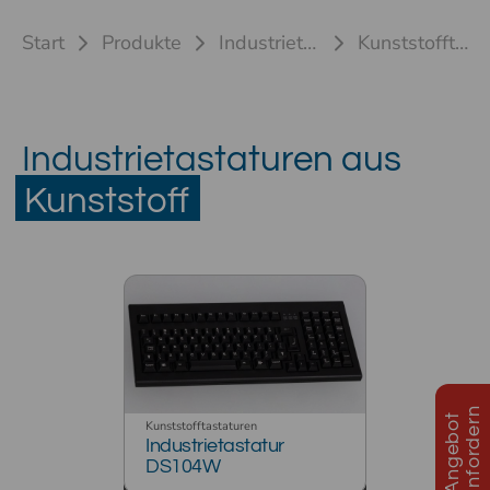
Start
Produkte
Industrietastaturen
Kunststofftastaturen
Industrietastaturen aus
Kunststoff
n
A
n
g
e
b
o
t
a
n
f
o
r
d
e
r
Kunststofftastaturen
Industrietastatur
DS104W