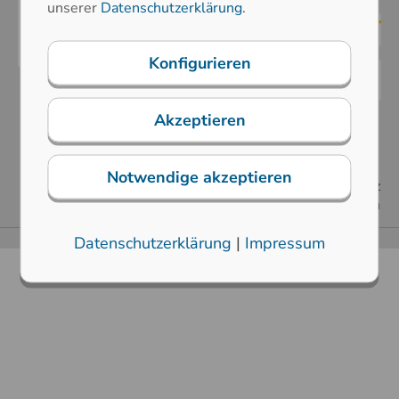
unserer
Datenschutzerklärung
.
Konfigurieren
Akzeptieren
AGB
Impressum
Sitemap
Downloads
Notwendige akzeptieren
Datenschutzerklärung
Hinweisgeberschutz
FAQs
Cookie Einstellungen
Copyright © Printec-DS HMI Solutions GmbH
Datenschutzerklärung
|
Impressum