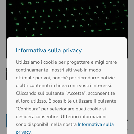
Informativa sulla privacy
Utilizziamo i cookie per progettare e migliorare
continuamente i nostri siti web in modo
ottimale per voi, nonché per riprodurre notizie
o altri contenuti in linea con i vostri interessi.
Cliccando sul pulsante "Accetta", acconsentite
al loro utilizzo. È possibile utilizzare il pulsante
"Configura" per selezionare quali cookie si
desidera consentire. Ulteriori informazioni
Caratteristiche del prodotto
Proprietà mec
sono disponibili nella nostra
Informativa sulla
privacy
.