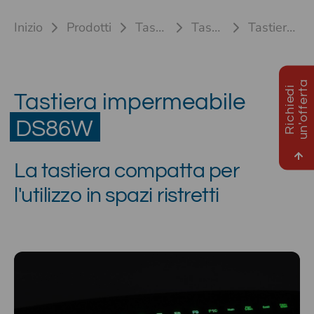
Inizio
Prodotti
Tastiere industriali
Tastiera in plastica
Tastiera compatta DS86W
a
R
i
c
h
i
e
d
i
u
n
'
o
f
f
e
r
t
Tastiera impermeabile
DS86W
La tastiera compatta per
l'utilizzo in spazi ristretti