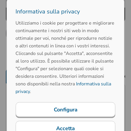
Informativa sulla privacy
Utilizziamo i cookie per progettare e migliorare
continuamente i nostri siti web in modo
ottimale per voi, nonché per riprodurre notizie
o altri contenuti in linea con i vostri interessi.
Cliccando sul pulsante "Accetta", acconsentite
al loro utilizzo. È possibile utilizzare il pulsante
"Configura" per selezionare quali cookie si
Caratteristiche del prodotto
Proprietà mec
desidera consentire. Ulteriori informazioni
sono disponibili nella nostra
Informativa sulla
privacy
.
Previsto per ambienti pubblici
(rischio di vandalismo), ambienti
Configura
industriali estremi
Tecnologia di contatto con il carbonio
Accetta