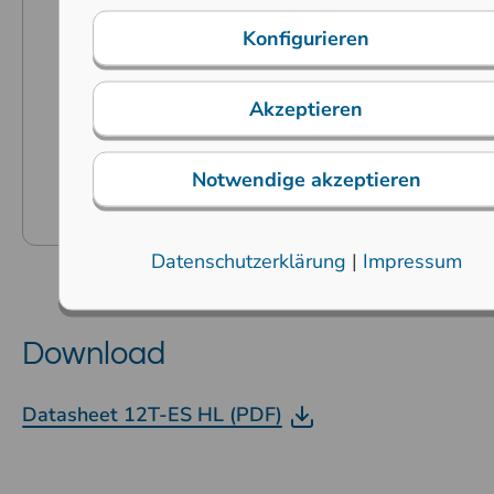
Hintergrundbeleuchtung in
Konfigurieren
verschiedenen Farben erhältlich
Kundenspezifische Anpassungen auf
Akzeptieren
Anfrage möglich
Auch mit 13-mm-Tastenkappen
Notwendige akzeptieren
erhältlich
Datenschutzerklärung
|
Impressum
Download
Datasheet 12T-ES HL (PDF)