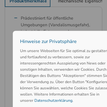
Produktmerkmale
mechanische Eigenschaf
Prädestiniert für öffentliche
Umgebungen (Vandalismusgefahr),
industrielle Extremumgebungen
Karbon-Kontakt-Technologie
Hinweise zur Privatsphäre
Hoher Bedienkomfort durch Silikon-
Um unsere Webseiten für Sie optimal zu gestalte
Tastatur
und fortlaufend zu verbessern, sowie zur
Tastenkappen und Frontplatte aus
interessengerechten Ausspielung von News oder
Edelstahl
sonstigen Inhalten, verwenden wir Cookies. Durch
Bestätigen des Buttons "Akzeptieren" stimmen Si
Nahezu unempfindlich gegen
der Verwendung zu. Über den Button "Konfigurier
Gewalteinwirkung
können Sie auswählen, welche Cookies Sie zulass
Hinterleuchtete Tastensymbole im
wollen. Weitere Informationen erhalten Sie in
Spritzgussverfahren (Material: PC-
unserer
Datenschutzerklärung
.
Glas klar)