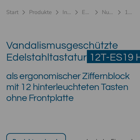
Start
Produkte
Industrietastaturen
Edelstahltastaturen
Nummernblock 12T-ES
12T-ES19-HL EBV
Vandalismusgeschützte
Edelstahltastatur
12T-ES19 
als ergonomischer Ziffernblock
mit 12 hinterleuchteten Tasten
ohne Frontplatte