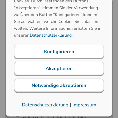
Cookies. Durch Bestätigen des Buttons
"Akzeptieren" stimmen Sie der Verwendung
Prädestiniert für öffentliche
zu. Über den Button "Konfigurieren" können
Umgebungen (Vandalismusgefahr),
Sie auswählen, welche Cookies Sie zulassen
industrielle Extremumgebungen
wollen. Weitere Informationen erhalten Sie in
Karbon-Kontakt-Technologie
unserer
Datenschutzerklärung
.
Hoher Bedienkomfort durch unsere
speziell entwickelten Langhubtasten
Konfigurieren
Tastenkappen und Frontplatte aus
Edelstahl
Akzeptieren
Nahezu resistent gegen
Gewalteinwirkung
Notwendige akzeptieren
Tastensymbole werden durch
Lasergravur hergestellt
Datenschutzerklärung
|
Impressum
Jede Ländervariante ist möglich
Auf Wunsch können beliebige