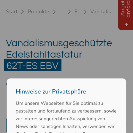
n
A
n
g
e
b
o
t
a
n
f
o
r
d
e
r
Start
Produkte
Industrietastaturen
Edelstahltastaturen
Vandalismusgeschützte Tastatur 62T-ES16 (TB/TP)
62T-ES EBV
Vandalismusgeschützte
Edelstahltastatur
62T-ES EBV
ohne Frontplatte
Hinweise zur Privatsphäre
Um unsere Webseiten für Sie optimal zu
gestalten und fortlaufend zu verbessern, sowie
zur interessengerechten Ausspielung von
Produktmerkmale
mechanische Eigenschaf
News oder sonstigen Inhalten, verwenden wir