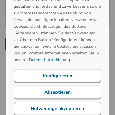
gestalten und fortlaufend zu verbessern, sowie
zur interessengerechten Ausspielung von
News oder sonstigen Inhalten, verwenden wir
Cookies. Durch Bestätigen des Buttons
"Akzeptieren" stimmen Sie der Verwendung
zu. Über den Button "Konfigurieren" können
Produktmerkmale
mechanische Eigenschaf
Sie auswählen, welche Cookies Sie zulassen
wollen. Weitere Informationen erhalten Sie in
unserer
Datenschutzerklärung
.
Prädestiniert für industrielle
Anwendungen in rauesten
Konfigurieren
Umgebungen
Karbon-Kontakt-Technologie
Akzeptieren
Hoher Bedienkomfort durch speziell
entwickelte ergonomische Tasten
Notwendige akzeptieren
Tastensymbole sind durch