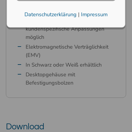
Laserätzung abriebfest
Jede Ländervariante ist möglich
Datenschutzerklärung
|
Impressum
Auf Wunsch sind beliebige
kundenspezifische Anpassungen
möglich
Elektromagnetische Verträglichkeit
(EMV)
In Schwarz oder Weiß erhältlich
Desktopgehäuse mit
Befestigungsbolzen
Download