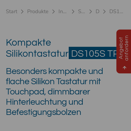
Start
Produkte
Industrietastaturen
Silikontastaturen
DS105S TP
DS105S-TP HL mit Bolzen
n
A
n
g
e
b
o
t
a
n
f
o
r
d
e
r
Kompakte
Silikontastatur
DS105S TP
Besonders kompakte und
flache Silikon Tastatur mit
Touchpad, dimmbarer
Hinterleuchtung und
Befestigungsbolzen