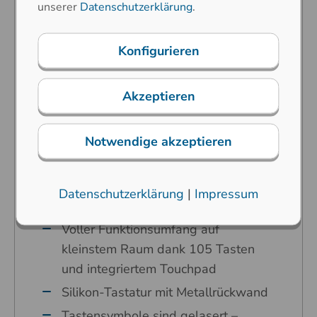
unserer
Datenschutzerklärung
.
Sehr kompaktes Design – hoher
Bedienkomfort auf kleinstem Raum
Konfigurieren
Prädestiniert für industrielle,
militärische und maritime
Akzeptieren
Anwendungen in rauesten
Umgebungen
Notwendige akzeptieren
Helligkeit der weißen
Hintergrundbeleuchtung über zwei
integrierte Tasten einstellbar
Datenschutzerklärung
|
Impressum
Karbon-Kontakt-Technologie
Voller Funktionsumfang auf
kleinstem Raum dank 105 Tasten
und integriertem Touchpad
Silikon-Tastatur mit Metallrückwand
Tastensymbole sind gelasert –