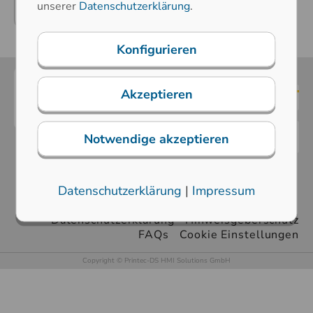
unserer
Datenschutzerklärung
.
Weiterlesen
Konfigurieren
Akzeptieren
Notwendige akzeptieren
Datenschutzerklärung
|
Impressum
AGB
Impressum
Sitemap
Downloads
Datenschutzerklärung
Hinweisgeberschutz
FAQs
Cookie Einstellungen
Copyright © Printec-DS HMI Solutions GmbH