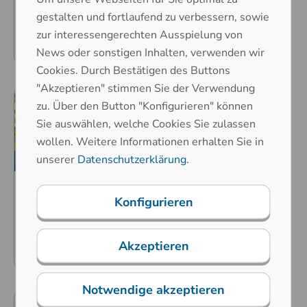
GmbH starten industrielles
Doktorandenprogramm
gestalten und fortlaufend zu verbessern, sowie
zur interessengerechten Ausspielung von
Weiterlesen
News oder sonstigen Inhalten, verwenden wir
Cookies. Durch Bestätigen des Buttons
"Akzeptieren" stimmen Sie der Verwendung
zu. Über den Button "Konfigurieren" können
Sie auswählen, welche Cookies Sie zulassen
wollen. Weitere Informationen erhalten Sie in
unserer
Datenschutzerklärung
.
20. November 2025
Konfigurieren
Zertifiziertes
Energiemanagement
Akzeptieren
Weiterlesen
Notwendige akzeptieren