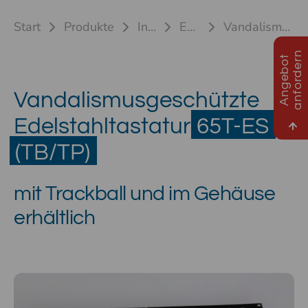
Start
Produkte
Industrietastaturen
Edelstahltastaturen
Vandalismusgeschützte Tastatur 65T-ES (TB/TP)
n
A
n
g
e
b
o
t
a
n
f
o
r
d
e
r
Vandalismusgeschützte
Edelstahltastatur
65T-ES
(TB/TP)
mit Trackball und im Gehäuse
erhältlich