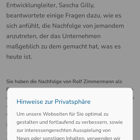
Entwicklungleiter, Sascha Gilly,
beantwortete einige Fragen dazu, wie es
sich anfühlt, die Nachfolge von jemandem
anzutreten, der das Unternehmen
maßgeblich zu dem gemacht hat, was es
heute ist.
Sie haben die Nachfolge von Rolf Zimmermann als
Entwicklungsleiter bei Printec-DS angetreten, nachdem
dieser in den Ruhestand gegangen ist. Wie fühlt es sich
Hinweise zur Privatsphäre
an, die Leitung einer gut etablierten Abteilung mit
Um unsere Webseiten für Sie optimal zu
einem langjährigen Leiter zu übernehmen?
gestalten und fortlaufend zu verbessern, sowie
Die Übernahme einer so wichtigen Rolle fühlte sich
zur interessengerechten Ausspielung von
zunächst überwältigend an – in die Fußstapfen einer
News oder sonstigen Inhalten, verwenden wir