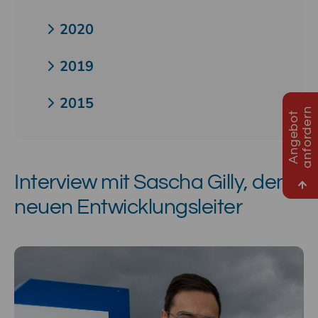
2020
2019
2015
n
A
n
g
e
b
o
t
a
n
f
o
r
d
e
r
Interview mit Sascha Gilly, dem
neuen Entwicklungsleiter